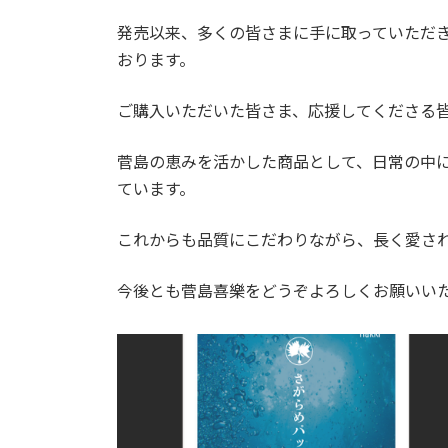
日
時
発売以来、多くの皆さまに手に取っていただ
:
おります。
ご購入いただいた皆さま、応援してくださる
菅島の恵みを活かした商品として、日常の中
ています。
これからも品質にこだわりながら、長く愛さ
今後とも菅島喜樂をどうぞよろしくお願いい