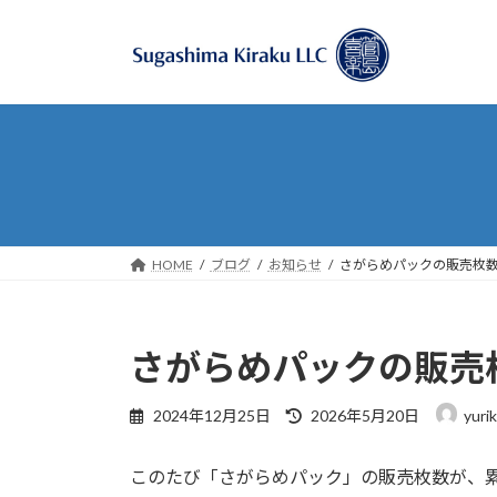
コ
ナ
ン
ビ
テ
ゲ
ン
ー
ツ
シ
へ
ョ
ス
ン
キ
に
ッ
移
プ
動
HOME
ブログ
お知らせ
さがらめパックの販売枚数
さがらめパックの販売
最
2024年12月25日
2026年5月20日
yurik
終
更
このたび「さがらめパック」の販売枚数が、
新