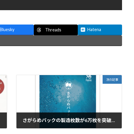
Bluesky
Hatena
Threads
次の記事
さがらめパックの製造枚数が6万枚を突破しました
2025年2月28日